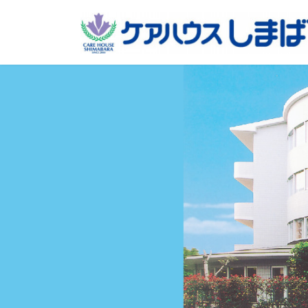
コ
ナ
ン
ビ
テ
ゲ
ン
ー
ツ
シ
へ
ョ
ス
ン
キ
に
ッ
移
プ
動